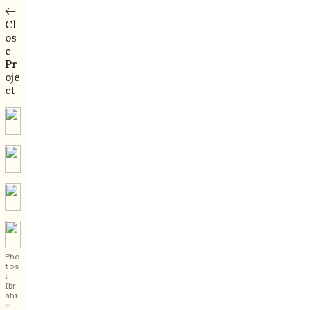
←
Cl
os
e
Pr
oje
ct
Pho
tos
:
Ibr
ahi
m